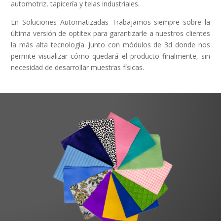
automotriz, tapicería y telas industriales.
En Soluciones Automatizadas Trabajamos siempre sobre la
última versión de optitex para garantizarle a nuestros clientes
la más alta tecnología. Junto con módulos de 3d donde nos
permite visualizar cómo quedará el producto finalmente, sin
necesidad de desarrollar muestras físicas.