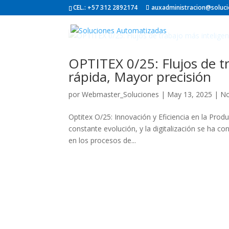
CEL.: +57 312 2892174
auxadministracion@soluc
OPTITEX 0/25: Flujos de t
rápida, Mayor precisión
por
Webmaster_Soluciones
|
May 13, 2025
|
No
Optitex O/25: Innovación y Eficiencia en la Produ
constante evolución, y la digitalización se ha co
en los procesos de...